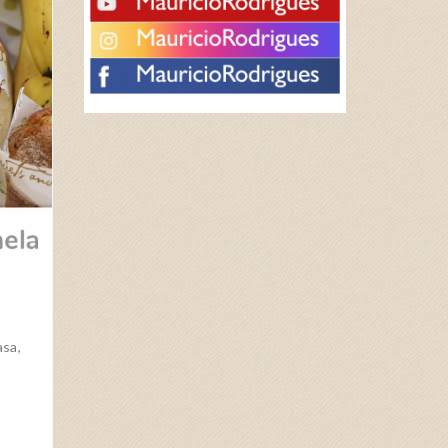
0
asa,