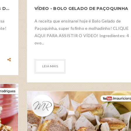
VÍDEO - WAFFLES DE LIMÃO COM GOTAS DE CHOCOLATE
VÍDEO - BOLO GELADO DE PAÇOQUINHA
ssa
A receita que ensinarei hoje é Bolo Gelado de
ate!
Paçoquinha, super fofinho e molhadinho! CLIQUE
AQUI PARA ASSISTIR O VÍDEO! Ingredientes: 4
ovo...
LEIA MAIS
RECEITAS
2026
MAY
26
0