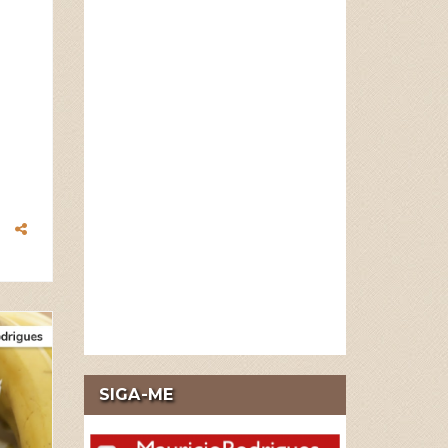
2026
APR
28
SIGA-ME