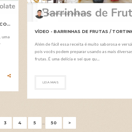
MAURÍCIO RODRIGUES
VÍDEO - BOLO MESCLADO DE CENOURA COM CHOCOLATE
, uma
r
Além de fácil essa receita é muito saborosa e versát
pois vocês podem preparar usando as mais diversa
frutas. É uma delícia e sei que qu...
LEIA MAIS
3
4
5
...
50
>