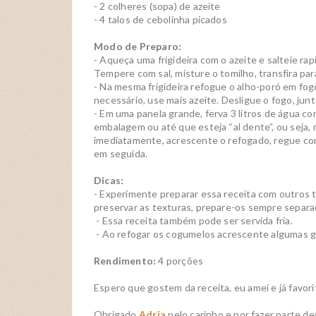
- 2 colheres (sopa) de azeite
- 4 talos de cebolinha picados
Modo de Preparo:
- Aqueça uma frigideira com o azeite e salteie 
Tempere com sal, misture o tomilho, transfira par
- Na mesma frigideira refogue o alho-poró em fo
necessário, use mais azeite. Desligue o fogo, jun
- Em uma panela grande, ferva 3 litros de água c
embalagem ou até que esteja “al dente”, ou seja, 
imediatamente, acrescente o refogado, regue com o
em seguida.
Dicas:
- Experimente preparar essa receita com outros 
preservar as texturas, prepare-os sempre separ
- Essa receita também pode ser servida fria.
- Ao refogar os cogumelos acrescente algumas g
Rendimento:
4 porções
Espero que gostem da receita, eu amei e já favorit
Obrigado
Adria
pelo carinho e por fazer parte d