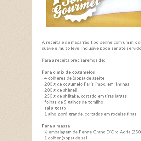
A receita é de macarrão tipo penne com um mix de 
suave e muito leve, inclusive pode ser até servid
Para a receita precisaremos de:
Para o mix de cogumelos
- 4 colheres de (sopa) de azeite
- 200 g de cogumelo Paris limpo, em lâminas
- 200 g de shimeji
- 250 g de shiitake, cortado em tiras largas
- folhas de 5 galhos de tomilho
- sal a gosto
- 1 alho-poró grande, cortados em rodelas finas
Para a massa
- ½ embalagem de Penne Grano D’Oro Adria (250
- 1 colher (sopa) de sal