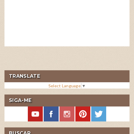
TRANSLATE
Select Language
▼
SIGA-ME
BUSCAR...