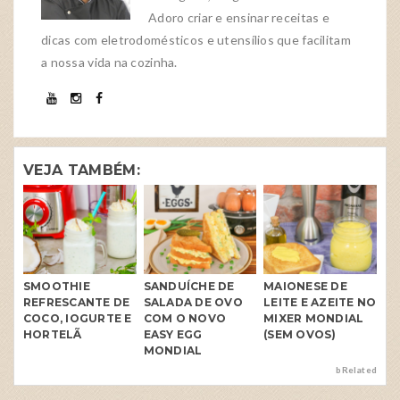
Adoro criar e ensinar receitas e
dicas com eletrodomésticos e utensílios que facilitam
a nossa vida na cozinha.
VEJA TAMBÉM:
SMOOTHIE
SANDUÍCHE DE
MAIONESE DE
REFRESCANTE DE
SALADA DE OVO
LEITE E AZEITE NO
COCO, IOGURTE E
COM O NOVO
MIXER MONDIAL
HORTELÃ
EASY EGG
(SEM OVOS)
MONDIAL
bRelated